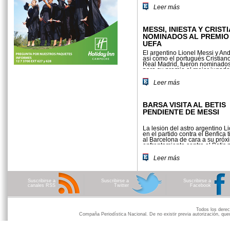
inició el actual certamen con triu
Leer más
MESSI, INIESTA Y CRIST
NOMINADOS AL PREMIO
UEFA
El argentino Lionel Messi y And
así como el portugués Cristian
Real Madrid, fueron nominados
para su premio al mejor jugador
organismo.
Leer más
BARSA VISITA AL BETIS
PENDIENTE DE MESSI
La lesión del astro argentino L
en el partido contra el Benfica t
al Barcelona de cara a su próx
enfrentamiento contra el Betis p
fecha de la liga española de fút
Leer más
Suscribirse a
Suscribirse a
Suscribirse a
canales RSS
Twitter
Facebook
Todos los der
Compaña Periodística Nacional. De no existir previa autorización, qued