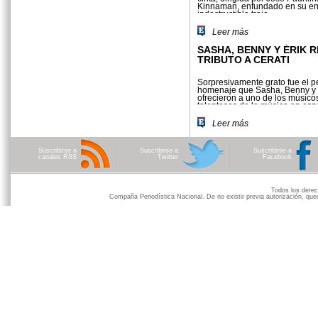
Kinnaman, enfundado en su e
indestructible traje.
Leer más
SASHA, BENNY Y ÉRIK 
TRIBUTO A CERATI
Sorpresivamente grato fue el 
homenaje que Sasha, Benny y 
ofrecieron a uno de los músic
talentosos de la música en esp
Gustavo Cerati
Leer más
Suscribirse a
Suscribirse a
Suscribirse a
canales RSS
Twitter
Facebook
Todos los der
Compaña Periodística Nacional. De no existir previa autorización, qued