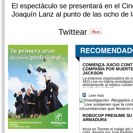
El espectáculo se presentará en el Cine
Joaquín Lanz al punto de las ocho de 
Twittear
COMIENZA JUICIO CON
COMPAÑÍA POR MUERTE
JACKSON
La empresa organizadora de c
AEG Live no habría investigad
debidamente al médico conden
muerte del cantante
Leer más
ROBOCOP PRESUME SU
ARMADURA
Inicia en Toronto el rodaje del 
cinta, dirigida por José Padhilh