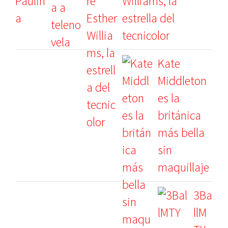
Williams, la
estrella del
tecnicolor
Kate
Middleton
es la
británica
más bella
sin
maquillaje
3Ba
llM