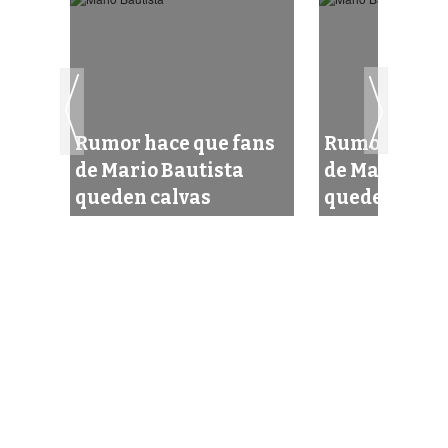
ans
Rumor hace que fans
Rumor hace 
de Mario Bautista
de Mario Bau
queden calvas
queden calv