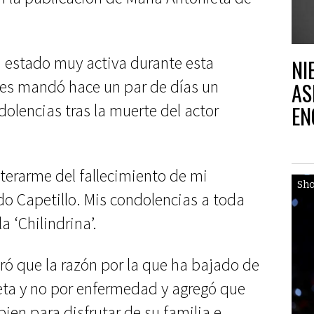
a estado muy activa durante esta
NI
les mandó hace un par de días un
AS
lencias tras la muerte del actor
EN
SA
rarme del fallecimiento de mi
Sh
 Capetillo. Mis condolencias a toda
la ‘Chilindrina’.
ó que la razón por la que ha bajado de
eta y no por enfermedad y agregó que
bien para disfrutar de su familia e