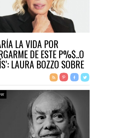
ARÍA LA VIDA POR
RGARME DE ESTE P%$..O
ÍS’: LAURA BOZZO SOBRE
XICO
ow