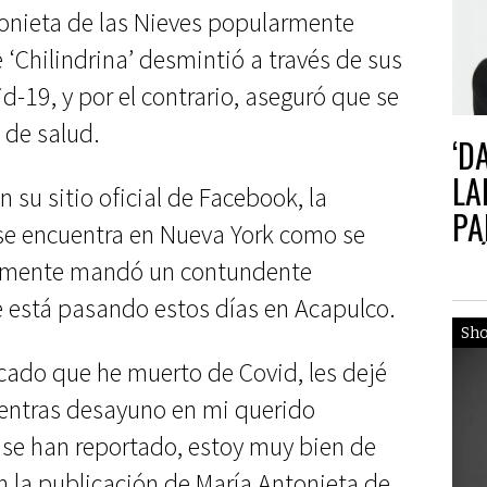
tonieta de las Nieves popularmente
‘Chilindrina’ desmintió a través de sus
d-19, y por el contrario, aseguró que se
 de salud.
‘D
LA
 su sitio oficial de Facebook, la
PA
 se encuentra en Nueva York como se
MÉ
ormente mandó un contundente
 está pasando estos días en Acapulco.
Sh
cado que he muerto de Covid, les dejé
ientras desayuno en mi querido
 se han reportado, estoy muy bien de
 en la publicación de María Antonieta de