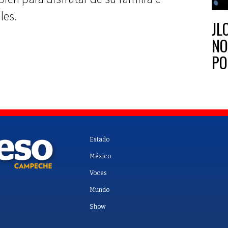
les.
JL
NO
PO
SU
Estado
México
Voces
Mundo
Show