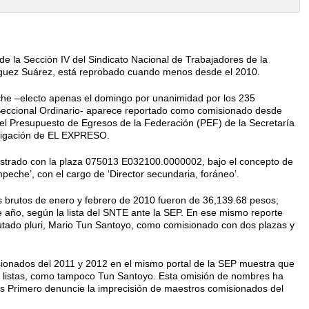
r de la Sección IV del Sindica­to Nacional de Trabajadores de la
íguez Suárez, está reprobado cuando menos desde el 2010.
he –electo apenas el do­mingo por unanimidad por los 235
 Seccional Ordinario- aparece reportado como comisionado des­de
del Presupuesto de Egresos de la Federación (PEF) de la Secre­taría
stigación de EL EXPRESO.
gistrado con la plaza 075013 E032100.0000002, bajo el concepto de
che’, con el cargo de ‘Di­rector secundaria, foráneo’.
brutos de enero y febre­ro de 2010 fueron de 36,139.68 pe­sos;
año, según la lista del SNTE ante la SEP. En ese mismo reporte
putado pluri, Mario Tun Santoyo, como comisionado con dos plazas y
isionados del 2011 y 2012 en el mismo portal de la SEP muestra que
s listas, como tampoco Tun Santoyo. Esta omisión de nombres ha
s Primero denuncie la im­precisión de maestros comisiona­dos del