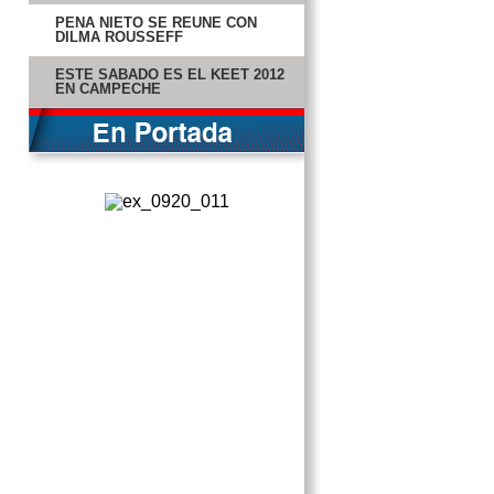
PEÑA NIETO SE REÚNE CON
DILMA ROUSSEFF
ESTE SÁBADO ES EL KEET 2012
EN CAMPECHE
DESCUBREN LA NACIONALIDAD
DE GARDEL
EL HIELO DEL ÁRTICO
DESAPARECERÁ EN 2016
CONFÍA COLDWELL QUE HAYA
REFORMA LABORAL EN BREVE
LA SPIDER FIESTA
PEMEX GARANTIZA ABASTO DE
GAS TRAS EXPLOSIÓN
CONOCE A… YESICA MENA
BAQUEIRO
LADY GAGA MUESTRA SUS
KILOS EXTRA EN HOLANDA
‘POPO’ EMITE 44