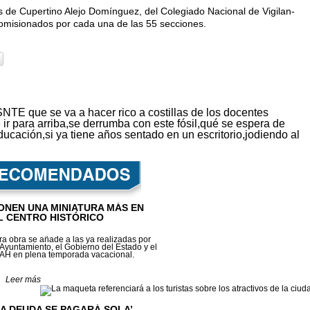
s de Cupertino Alejo Domínguez, del Colegiado Nacional de Vigilan­
 comisionados por cada una de las 55 secciones.
NTE que se va a hacer rico a costillas de los docentes
 ir para arriba,se derrumba con este fósil,qué se espera de
ucación,si ya tiene años sentado en un escritorio,jodiendo al
ONEN UNA MINIATURA MÁS EN
L CENTRO HISTÓRICO
ra obra se añade a las ya realizadas por
 Ayuntamiento, el Gobierno del Estado y el
AH en plena tempora­da vacacional.
Leer más
LA DEUDA SE PAGARÁ SOLA’,