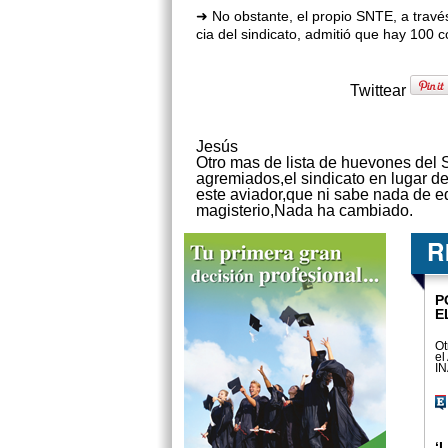
➜ No obstante, el propio SNTE, a tra­vé
cia del sindicato, admitió que hay 100
Twittear
Jesús
Otro mas de lista de huevones del S
agremiados,el sindicato en lugar de
este aviador,que ni sabe nada de ed
magisterio,Nada ha cambiado.
P
E
Ot
el
IN
‘