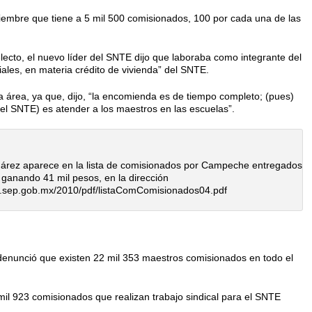
iembre que tiene a 5 mil 500 comisionados, 100 por cada una de las
ecto, el nuevo líder del SNTE dijo que laboraba como inte­grante del
ales, en materia cré­dito de vivienda” del SNTE.
a área, ya que, dijo, “la en­comienda es de tiempo completo; (pues)
del SNTE) es atender a los maestros en las escuelas”.
uárez aparece en la lista de comisionados por Campeche entregados
 ganando 41 mil pesos, en la dirección
ef.sep.gob.mx/2010/pdf/listaComComisionados04.pdf
denunció que existen 22 mil 353 maestros comisionados en todo el
 mil 923 comisionados que realizan trabajo sindical para el SNTE