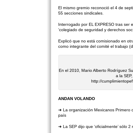
El mismo gremio reconoció el 4 de sept
55 secciones sindicales.
Interrogado por EL EXPRESO tras ser el
‘colegiado de seguridad y derechos soci
Explicó que no está comisiona­do en otr
como integrante del comité el trabajo (
En el 2010, Mario Alberto Rodríguez S
a la SEP,
http://cumplimientop
ANDAN VOLANDO
➜ La organización Mexicanos Prime­ro 
país
➜ La SEP dijo que ‘oficialmente’ sólo 2