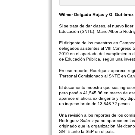
Wilmer Delgado Rojas y G. Gutiérrez
Si se trata de dar clases, el nuevo líde
Educación (SNTE), Mario Alberto Rodr
El dirigente de los maestros en Campec
delegados asistentes al VIII Con­greso
2010 en el apartado del cumpli­miento 
de Educación Pública, según una inve
En ese reporte, Rodríguez apa­rece re
‘Personal Comisionado al SNTE en Campe
El documento muestra que sus ingresos 
pero pasó a 41,545.96 en marzo de ese 
aparece el ahora ex dirigente y hoy di
un ingreso bruto de 13,546.72 pesos.
Una revisión a los reportes de los com
Rodríguez Suárez ya no apare­ce en la
originado que la organización Mexicano
SNTE ante la SEP en el país.