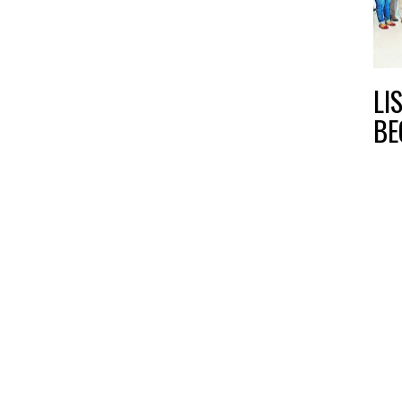
LI
BE