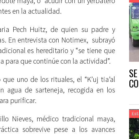
rdote maya, o acudir con un yerbatero
tes en la actualidad.
aria Pech Huitz, de quien su padre y
s. En entrevista con Notimex, subrayó
dicional es hereditario y “se tiene que
ia para que continúe con la actividad”.
SE
ue uno de los rituales, el “K’uj tia’al
CO
on agua de sarteneja, recogida en los
ra purificar.
Est
illo Nieves, médico tradicional maya,
áctica sobrevive pese a los avances