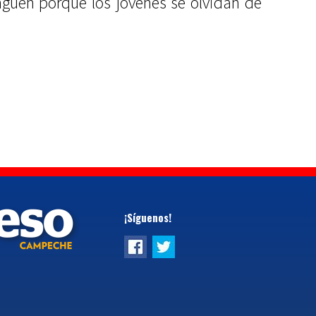
nguen porque los jóvenes se olvidan de
¡Síguenos!