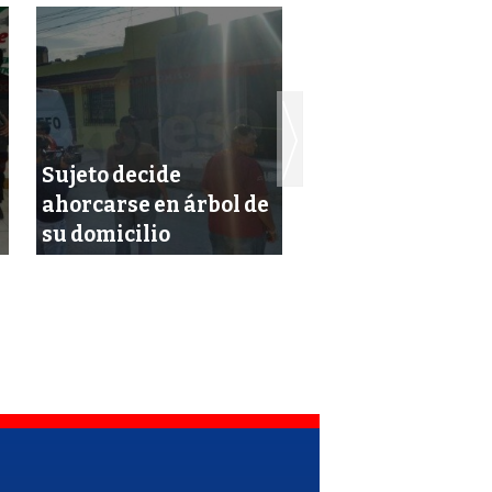
Sujeto decide
Ratifican al esta
ahorcarse en árbol de
como el más seg
su domicilio
México