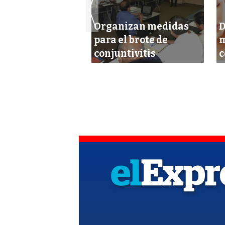
Organizan medidas
D
dispares sobre
para el brote de
m
os contagiados
conjuntivitis
c