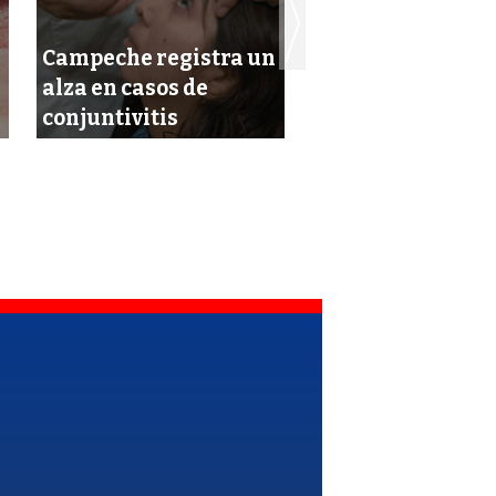
Campeche registra un
alza en casos de
Brote de conjunti
conjuntivitis
empeora en el es