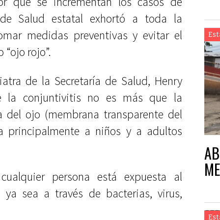
or que se incrementan los casos de
ía de Salud estatal exhortó a toda la
mar medidas preventivas y evitar el
Est
“ojo rojo”.
diatra de la Secretaría de Salud, Henry
e la conjuntivitis no es más que la
va del ojo (membrana transparente del
a principalmente a niños y a adultos
AB
ME
cualquier persona está expuesta al
 ya sea a través de bacterias, virus,
Est