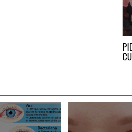
PI
CU