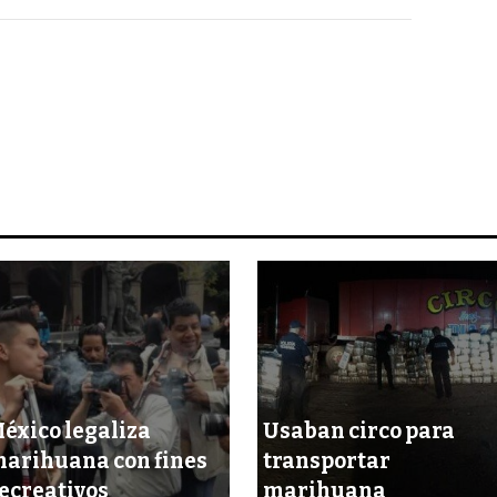
éxico legaliza
Usaban circo para
arihuana con fines
transportar
ecreativos
marihuana