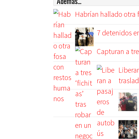
Además...
Habrían hallado otra
7 detenidos en
Capturan a tre
Libera
trasla