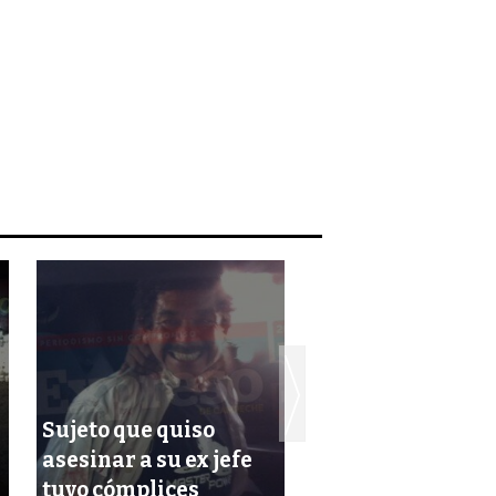
Sujeto que quiso
asesinar a su ex jefe
Incautan marih
tuvo cómplices
en interior de u