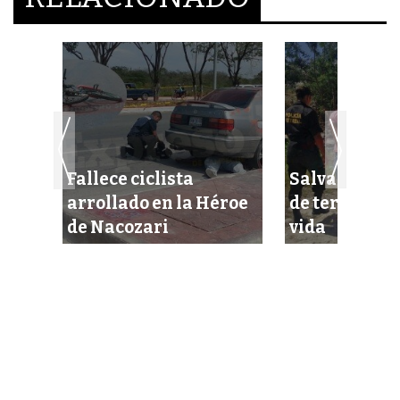
a
Fallece ciclista
Salvan a una
con
arrollado en la Héroe
de terminar 
de Nacozari
vida