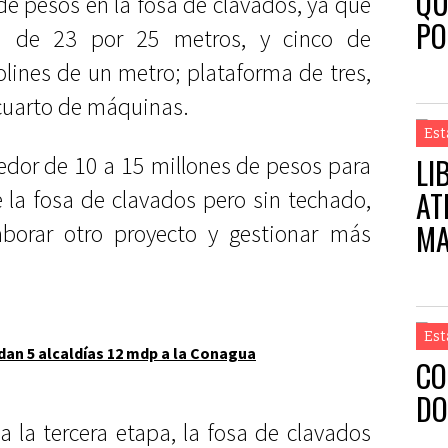
QU
de pesos en la fosa de clavados, ya que
PO
a de 23 por 25 metros, y cinco de
lines de un metro; plataforma de tres,
l cuarto de máquinas.
Est
edor de 10 a 15 millones de pesos para
LI
AT
 la fosa de clavados pero sin techado,
M
aborar otro proyecto y gestionar más
Est
an 5 alcaldías 12 mdp a la Conagua
CO
DO
a la tercera etapa, la fosa de clavados