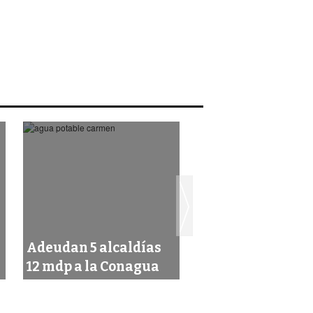
Adeudan 5 alcaldías
Sentencian a suj
12 mdp a la Conagua
que mató a meno