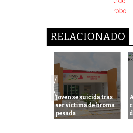
RELACIONADO
verán el
Joven se suicida tras
A
o deportivo en
ser víctima de broma
c
eche
pesada
d