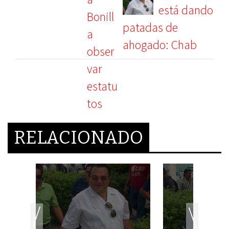
está dando
patadas de
ahogado: Chab
RELACIONADO