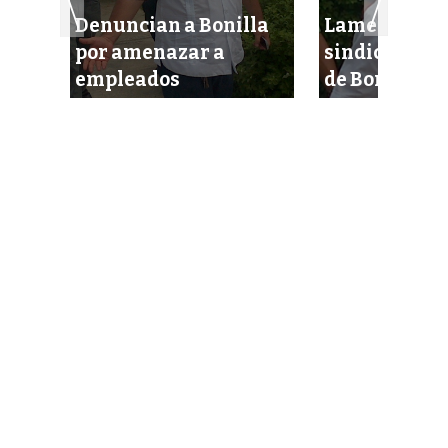
Denuncian a Bonilla
Lamentan lí
ones
por amenazar a
sindicales c
empleados
de Bonilla Ca