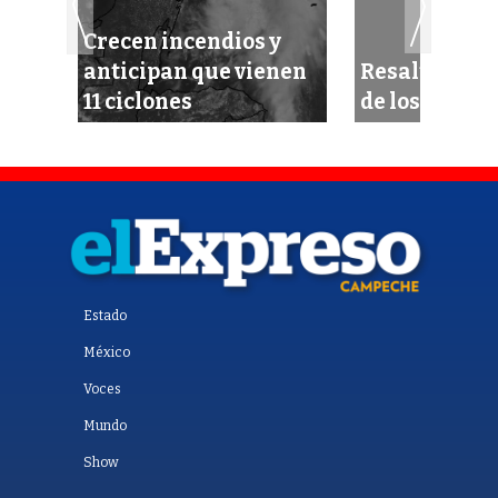
en
Crecen incendios y
anticipan que vienen
Resaltan im
11 ciclones
de los mangl
Estado
México
Voces
Mundo
Show