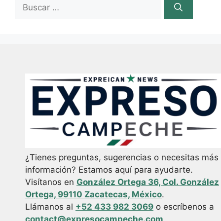
B
u
s
c
a
r
:
¿Tienes preguntas, sugerencias o necesitas más
información? Estamos aquí para ayudarte.
Visítanos en
González Ortega 36, Col. González
Ortega, 99110 Zacatecas, México
.
Llámanos al
+52 433 982 3069
o escríbenos a
contact@expresocampeche.com
.