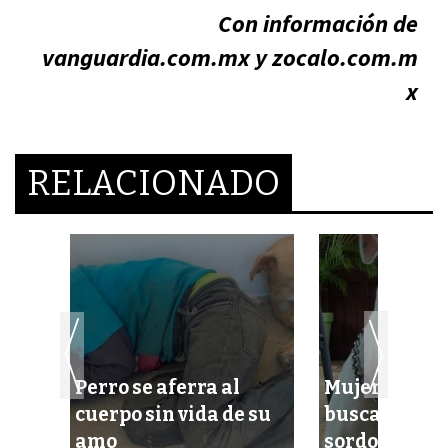
Con información de
vanguardia.com.mx y zocalo.com.m
x
RELACIONADO
o
ente
Perro se aferra al
Mujer de Ca
nes
cuerpo sin vida de su
busca a su pe
amo
sordo