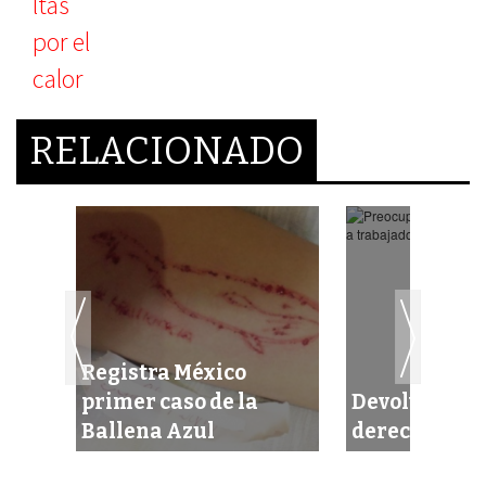
RELACIONADO
o
Registra México
las
primer caso de la
Devolverán 
Ballena Azul
derechohabi