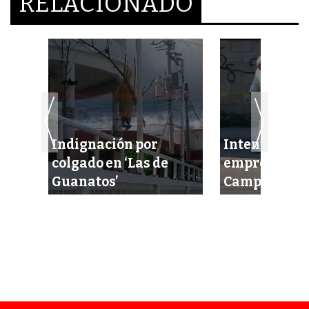
RELACIONADO
Indignación por
Intentan eje
cel
colgado en ‘Las de
empresario 
idas
Guanatos’
Campeche