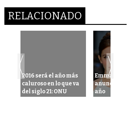
RELACIONADO
2016 será el año más
Emma Wats
 de
caluroso en lo que va
anuncia ‘rece
del siglo 21: ONU
año