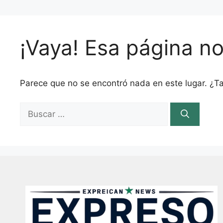
¡Vaya! Esa página n
Parece que no se encontró nada en este lugar. ¿Ta
B
u
s
c
a
r
: