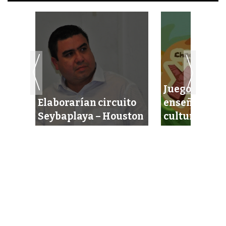
inar
Juego mexic
Elaborarían circuito
enseña sobre
Seybaplaya – Houston
cultura May