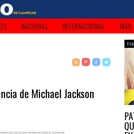
ES
NACIONAL
INTERNACIONAL
MÁS
Esp
encia de Michael Jackson
PA
QU
su madre son los únicos herederos hasta el momento.