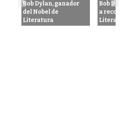
or
Bob Dylan, ganador
Bob Dylan no
del Nobel de
a recoger el 
Literatura
Literatura