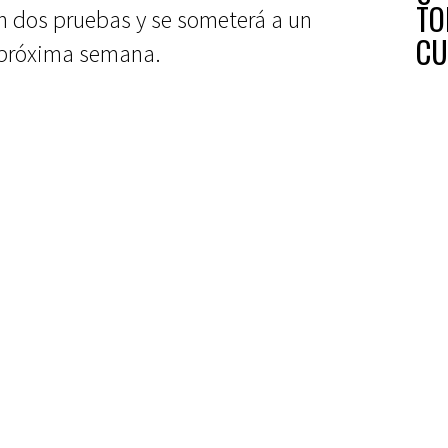
TO
en dos pruebas y se someterá a un
CU
a próxima semana.
SO