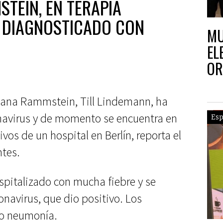
TEIN, EN TERAPIA
R DIAGNOSTICADO CON
MU
EL
OR
emana Rammstein, Till Lindemann, ha
navirus y de momento se encuentra en
Esp
vos de un hospital en Berlín, reporta el
ntes.
spitalizado con mucha fiebre y se
navirus, que dio positivo. Los
do neumonía.