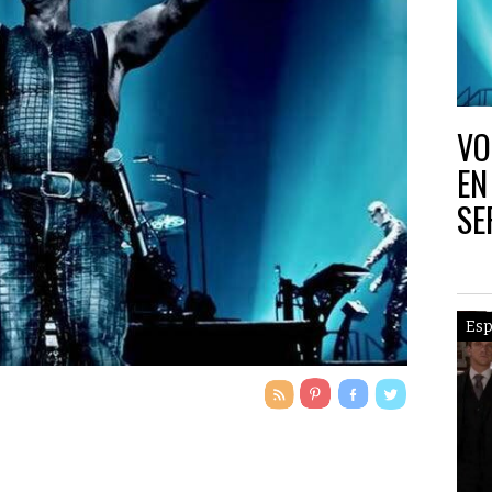
VO
EN
SE
CO
Esp