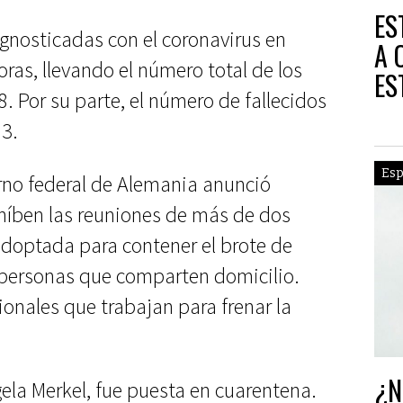
ES
gnosticadas con el coronavirus en
A 
ras, llevando el número total de los
ES
. Por su parte, el número de fallecidos
TE
53.
Esp
rno federal de Alemania anunció
híben las reuniones de más de dos
 adoptada para contener el brote de
s personas que comparten domicilio.
ionales que trabajan para frenar la
¿N
ngela Merkel, fue puesta en cuarentena.