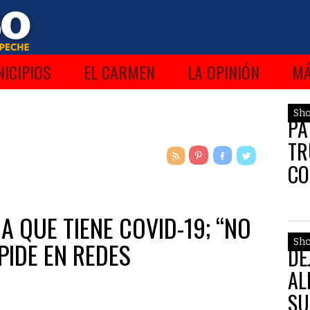
ICIPIOS
EL CARMEN
LA OPINIÓN
M
Sh
PA
TR
CO
“C
A QUE TIENE COVID-19; “NO
 PIDE EN REDES
Sh
DE
AL
SU