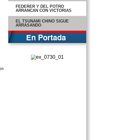
FEDERER Y DEL POTRO
ARRANCAN CON VICTORIAS
EL TSUNAMI CHINO SIGUE
ARRASANDO
¡SE CASA ANAHÍ CON SU NOVIO
EL GOBERNADOR!
EL CABALLERO OSCURO: LA
LEYENDA RENACE
EL CABALLERO OSCURO: LA
LEYENDA RENACE
ENTRADA A UN PASADO
INOLVIDABLE
RESORT CON SABOR
CAMPECHANO
EMPRESARIO CON TOQUE AL
NATURAL
HAY TRAIDORES Y HÉROES EN
LA IZQUIERDA
LAS OLIMPIADAS EN IMAGÉNES