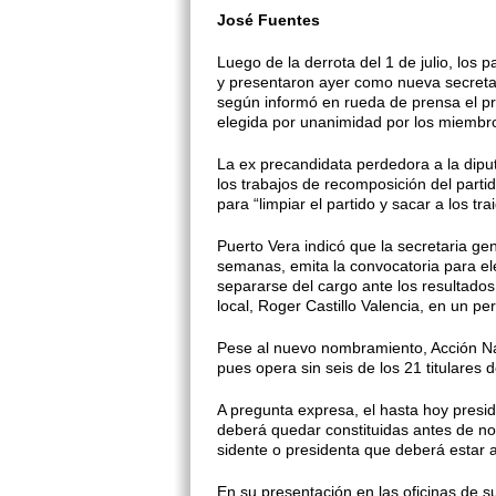
José Fuentes
Luego de la derrota del 1 de julio, los
y presentaron ayer como nueva se­cretar
según informó en rueda de prensa el pre
elegida por unanimidad por los miembros
La ex precandidata perdedora a la diputac
los trabajos de recomposi­ción del parti
para “limpiar el partido y sacar a los tra
Puerto Vera indicó que la secre­taria ge
semanas, emita la convocato­ria para el
separarse del cargo ante los resultados 
local, Roger Castillo Valencia, en un p
Pese al nuevo nombramiento, Acción Nac
pues opera sin seis de los 21 titulares 
A pregunta expresa, el hasta hoy presid
deberá quedar constituidas antes de nov
sidente o presidenta que deberá estar al
En su presentación en las ofici­nas de s