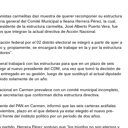
 panistas carmelitas dan muestra de querer recomponer su estructura
ia general del Comité Muni­cipal a Ileana Herrera Pérez, la cual,
sidente de la estructura car­melita, José Alberto Puerto Vera, fue
 que integran la actual di­rectiva de Acción Nacional.
ión federal por el 02 dis­trito electoral se integró a partir de ayer a
do y, propiamente, se encargará de trabajar en la y por la estructura
idores”.
neral trabajará con las es­tructuras para que en un plazo de seis
egir al nuevo presidente del CDM, una vez que tomó la de­cisión de
entregado en su ges­tión, luego de que sustituyó al ac­tual diputado
eriodo solamente de un año.
ional en Carmen pre­valece con un comité municipal in­completo,
de secretarías que con­forman dicha estructura directiva.
ente del PAN en Carmen, in­formó que las seis carteras acéfalas
iembre, plazo en el que de­berá ya estar elegido el nuevo pre­
 frente del instituto político por un periodo de dos años.
u partido, Herrera Pérez sostuvo que “los triunfos no son eternos y