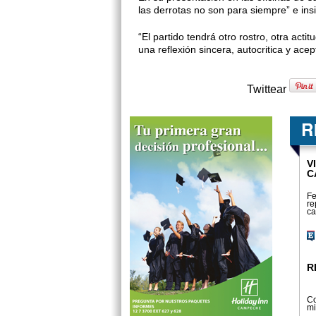
las derrotas no son para siempre” e insis
“El partido tendrá otro rostro, otra actit
una reflexión sincera, auto­critica y acep
Twittear
V
C
Fe
re
ca
R
Co
mi