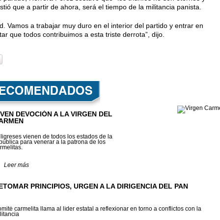
tió que a partir de ahora, será el tiempo de la militan­cia panista.
ud. Vamos a trabajar muy duro en el interior del partido y en­trar en
tar que todos contri­buimos a esta triste derrota”, dijo.
IVEN DEVOCIÓN A LA VIRGEN DEL
ARMEN
ligreses vienen de todos los estados de la
pública para venerar a la patrona de los
rmelitas.
Leer más
ETOMAR PRINCIPIOS, URGEN A LA DIRIGENCIA DEL PAN
mité carmelita llama al líder estatal a reflexionar en torno a conflictos con la
litancia