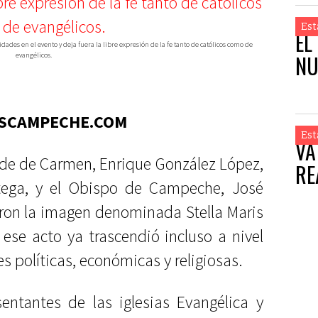
Est
EL
idades en el evento y deja fuera la libre expresión de la fe tanto de católicos como de
NU
evangélicos.
SCAMPECHE.COM
Est
VA
alde de Carmen, Enrique González López,
RE
tega, y el Obispo de Campeche, José
aron la imagen denominada Stella Maris
ese acto ya trascendió incluso a nivel
s políticas, económicas y religiosas.
sentantes de las iglesias Evangélica y