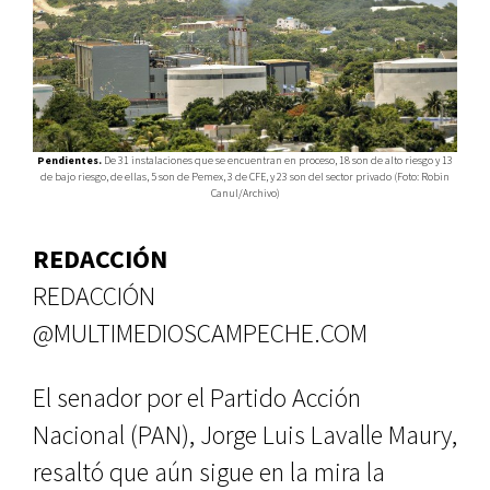
Pendientes.
De 31 instalaciones que se encuentran en proceso, 18 son de alto riesgo y 13
de bajo riesgo, de ellas, 5 son de Pemex, 3 de CFE, y 23 son del sector privado (Foto: Robin
Canul/Archivo)
REDACCIÓN
REDACCIÓN
@MULTIMEDIOSCAMPECHE.COM
El senador por el Partido Acción
Nacional (PAN), Jorge Luis Lavalle Maury,
resaltó que aún sigue en la mira la