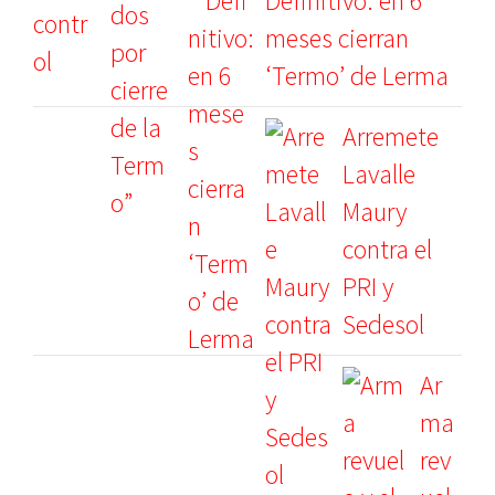
Definitivo: en 6
meses cierran
‘Termo’ de Lerma
Arremete
Lavalle
Maury
contra el
PRI y
Sedesol
Ar
ma
rev