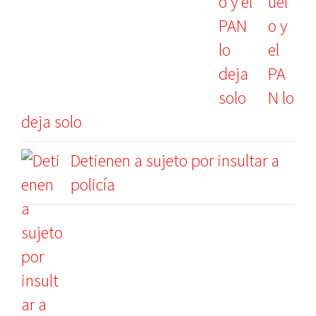
uel
o y
el
PA
N lo
deja solo
Detienen a sujeto por insultar a
policía