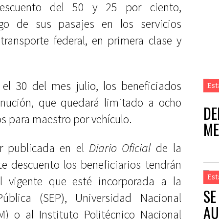
escuento del 50 y 25 por ciento,
go de sus pasajes en los servicios
otransporte federal, en primera clase y
 el 30 del mes julio, los beneficiados
Est
nución, que quedará limitado a ocho
DE
os para maestro por vehículo.
ME
ar publicada en el
Diario Oficial
de la
te descuento los beneficiarios tendrán
Est
l vigente que esté incorporada a la
SE
ública (SEP), Universidad Nacional
AU
o al Instituto Politécnico Nacional