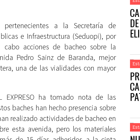
Est
CA
DE
s pertenecientes a la Secretaría de
EL
licas e Infraestructura (Seduopi), por
a cabo acciones de bacheo sobre la
enida Pedro Sainz de Baranda, mejor
Est
era, una de las vialidades con mayor
PR
CA
PA
 EL EXPRESO ha tomado nota de las
stos baches han hecho presencia sobre
han realizado actividades de bacheo en
bre esta avenida, pero los materiales
Est
NU
 más de 15 días adheridos a la cinta