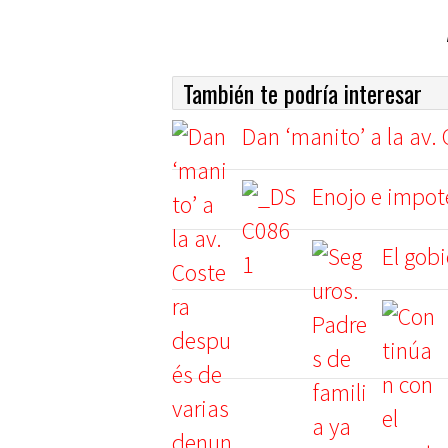
También te podría interesar
Dan ‘manito’ a la av.
Enojo e impote
El gob