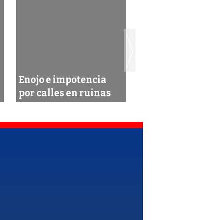
Continúan con el
Enojo e impotencia
mantenimiento d
por calles en ruinas
arterias