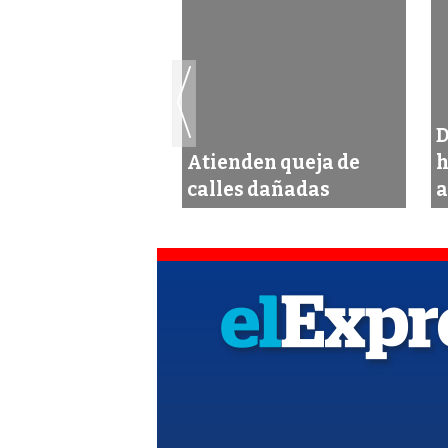
úan con el
D
nimiento de las
Atienden queja de
h
as
calles dañadas
a