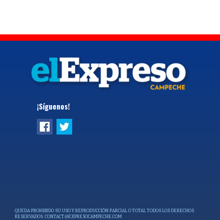
¡Síguenos!
QUEDA PROHIBIDO SU USO Y REPRODUCCIÓN PARCIAL O TOTAL TODOS LOS DERECHOS
RESERVADOS.
CONTACT@EXPRESOCAMPECHE.COM