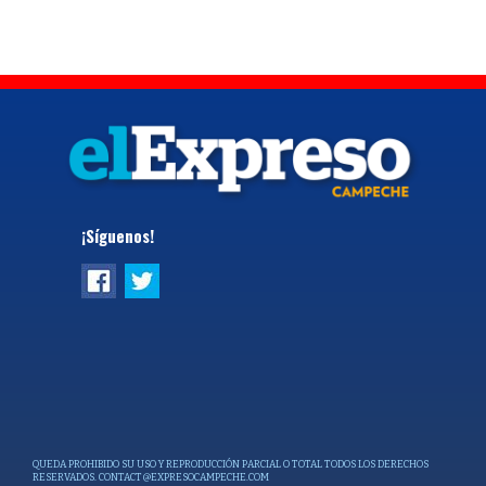
¡Síguenos!
QUEDA PROHIBIDO SU USO Y REPRODUCCIÓN PARCIAL O TOTAL TODOS LOS DERECHOS
RESERVADOS.
CONTACT@EXPRESOCAMPECHE.COM