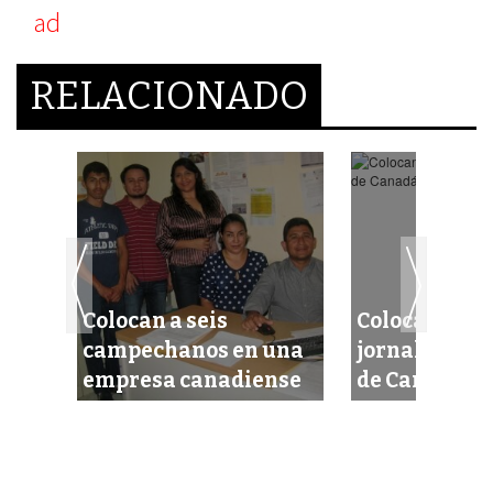
RELACIONADO
Colocan a seis
Colocan a 35
xico
campechanos en una
jornaleros e
empresa canadiense
de Canadá