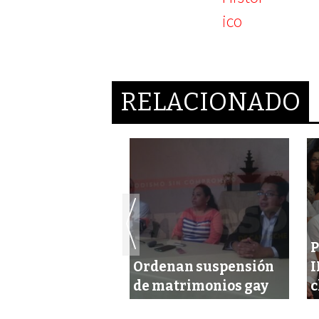
RELACIONADO
P
dos le dan
Ordenan suspensión
I
do …¡a Che Cu!
de matrimonios gay
c