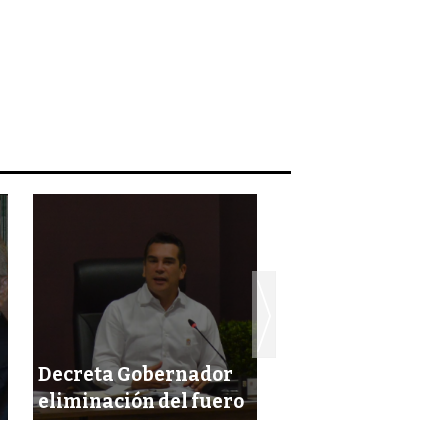
Decreta Gobernador
En breve presen
eliminación del fuero
Ley de Salud Men