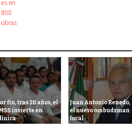
or fin, tras 20 años, el
Juan Antonio Renedo,
MSS invierte en
el nuevo ombudsman
línica
local