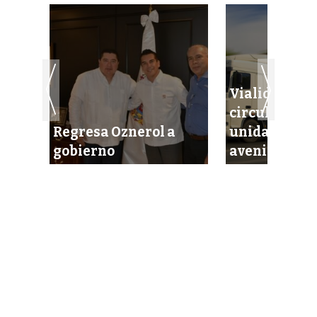
Vialidad pro
circulación 
Regresa Oznerol a
unidades pe
gobierno
avenidas