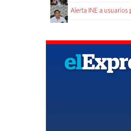
Alerta INE a usuarios 