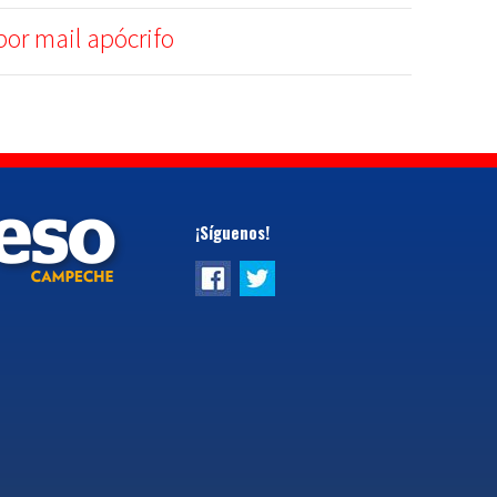
por mail apócrifo
¡Síguenos!