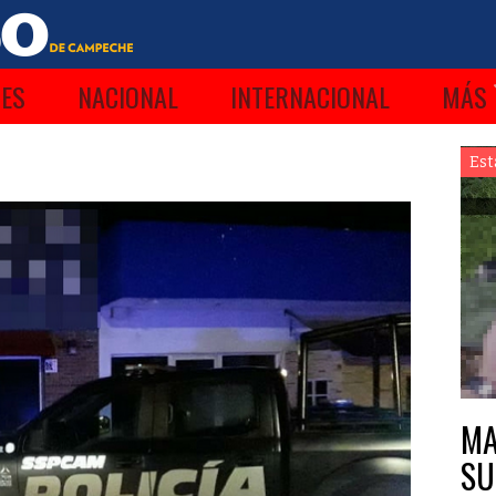
ES
NACIONAL
INTERNACIONAL
MÁS
Est
MA
SU