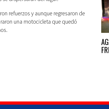
taron refuerzos y aunque regresaron de
guraron una motocicleta que quedó
hos.
AG
FR