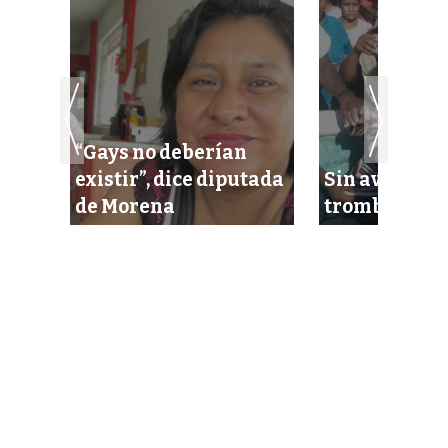
es
“Gays no deberían
n
existir”, dice diputada
Sin aviso, s
de Morena
tromba a car