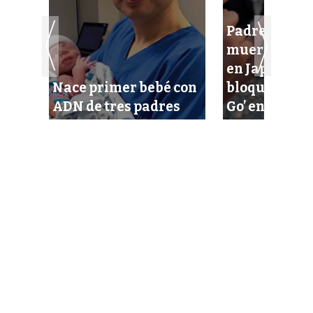
Padres de un
muerto en ac
en Japón pid
Nace primer bebé con
bloquear ‘P
ADN de tres padres
Go’ en autos