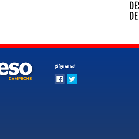
DE
DE
¡Síguenos!