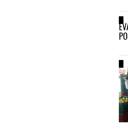
EV
PO