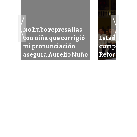
No hubo represalias
 en
con niña que corrigió
Estado, el má
mi pronunciación,
cumplido en 
asegura Aurelio Nuño
Reforma Edu