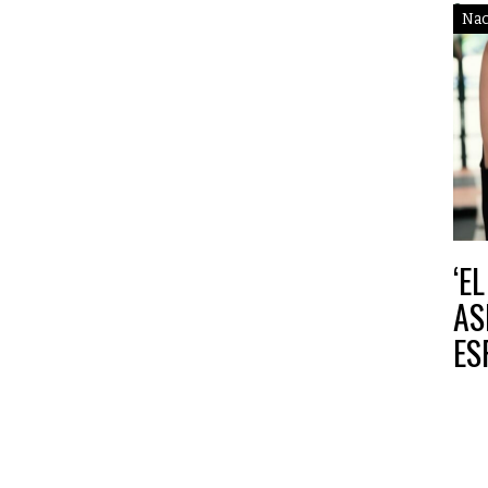
Nac
‘E
AS
ES