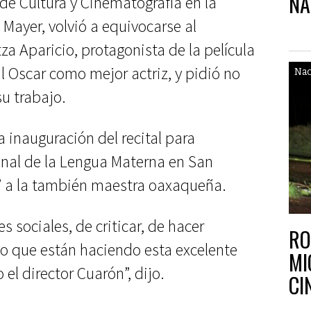
NA
de Cultura y Cinematografía en la
Mayer, volvió a equivocarse al
za Aparicio, protagonista de la película
 Oscar como mejor actriz, y pidió no
Nac
u trabajo.
a inauguración del recital para
onal de la Lengua Materna en San
a” a la también maestra oaxaqueña.
s sociales, de criticar, de hacer
RO
o que están haciendo esta excelente
MI
 el director Cuarón”, dijo.
CI