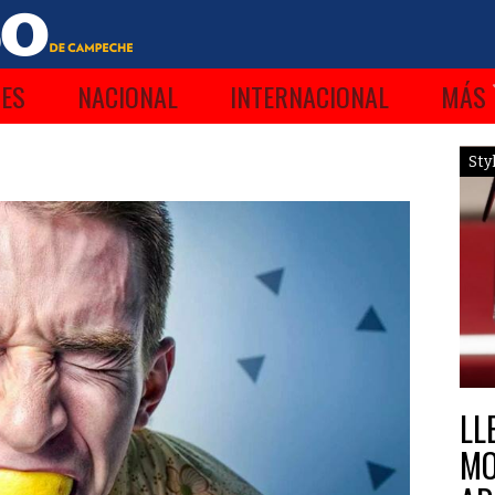
ES
NACIONAL
INTERNACIONAL
MÁS
Sty
LL
MO