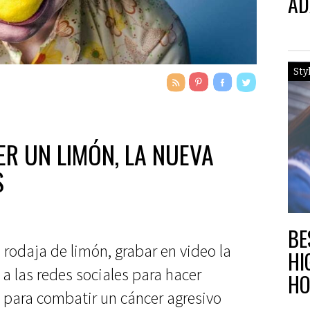
AD
BO
Sty
ER UN LIMÓN, LA NUEVA
S
BE
 rodaja de limón, grabar en video la
HI
 a las redes sociales para hacer
HO
 para combatir un cáncer agresivo
ES