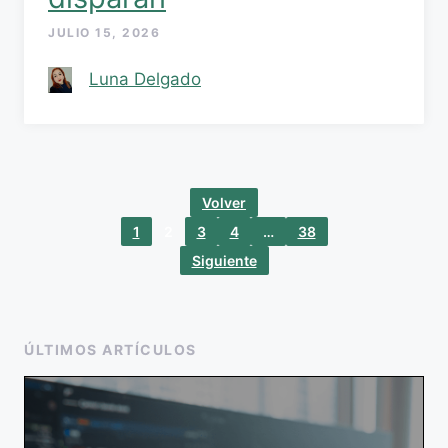
JULIO 15, 2026
Luna Delgado
Volver
1
2
3
4
…
38
Siguiente
ÚLTIMOS ARTÍCULOS