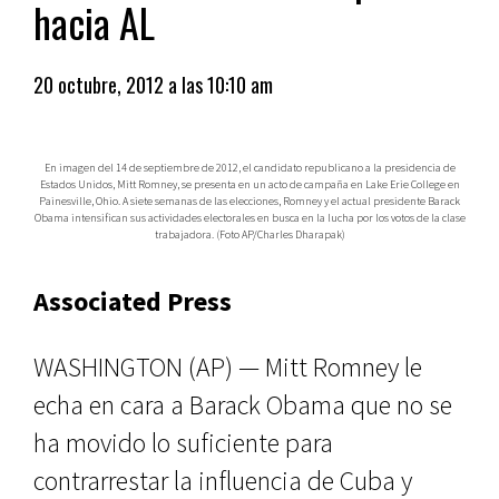
hacia AL
20 octubre, 2012 a las 10:10 am
En imagen del 14 de septiembre de 2012, el candidato republicano a la presidencia de
Estados Unidos, Mitt Romney, se presenta en un acto de campaña en Lake Erie College en
Painesville, Ohio. A siete semanas de las elecciones, Romney y el actual presidente Barack
Obama intensifican sus actividades electorales en busca en la lucha por los votos de la clase
trabajadora. (Foto AP/Charles Dharapak)
Associated Press
WASHINGTON (AP) — Mitt Romney le
echa en cara a Barack Obama que no se
ha movido lo suficiente para
contrarrestar la influencia de Cuba y