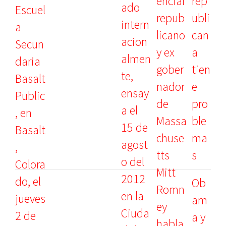
rep
ubli
can
a
tien
e
pro
ble
ma
s
Ob
am
a y