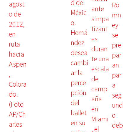
Ro
mn
ey
se
pre
par
an
par
a
seg
und
o
deb