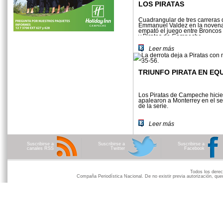
LOS PIRATAS
Cuadrangular de tres carreras d
Emmanuel Valdez en la novena
empató el juego entre Bronco
y Piratas de Campeche.
Leer más
TRIUNFO PIRATA EN EQ
Los Piratas de Campeche hicie
apalearon a Monterrey en el s
de la serie.
Leer más
Suscribirse a
Suscribirse a
Suscribirse a
canales RSS
Twitter
Facebook
Todos los der
Compaña Periodística Nacional. De no existir previa autorización, qued