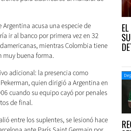
de Argentina acusa una especie de
EL
SU
ía ir al banco por primera vez en 32
DE
sudamericanas, mientras Colombia tiene
en muy buena forma.
ivo adicional: la presencia como
Dep
Pekerman, quien dirigió a Argentina en
006 cuando su equipo cayó por penales
tos de final.
alió entre los suplentes, se lesionó hace
RE
rcelona ante París Saint Germain por