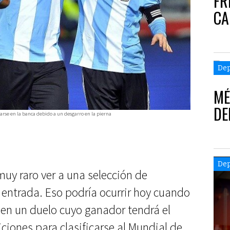
FR
CA
Dep
MÉ
DE
rse en la banca debido a un desgarro en la pierna
Dep
uy raro ver a una selección de
 entrada. Eso podría ocurrir hoy cuando
en un duelo cuyo ganador tendrá el
iones para clasificarse al Mundial de