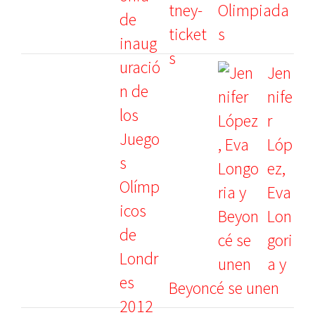
Olimpiada
s
Jen
nife
r
Lóp
ez,
Eva
Lon
gori
a y
Beyoncé se unen