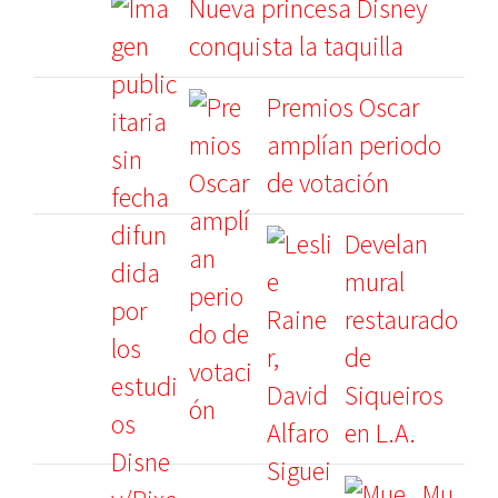
Nueva princesa Disney
conquista la taquilla
Premios Oscar
amplían periodo
de votación
Develan
mural
restaurado
de
Siqueiros
en L.A.
Mu