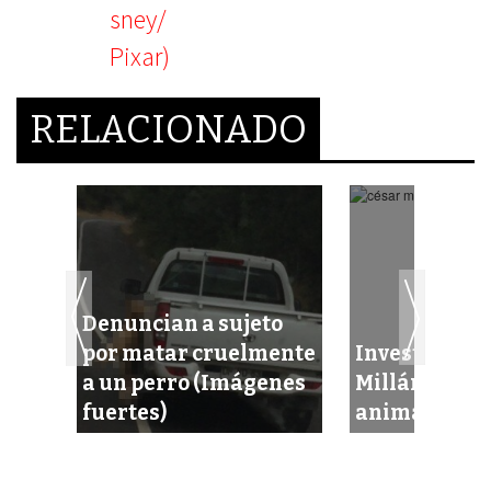
RELACIONADO
Denuncian a sujeto
r
por matar cruelmente
Investigan a
dad
a un perro (Imágenes
Millán ¡por 
fuertes)
animal!