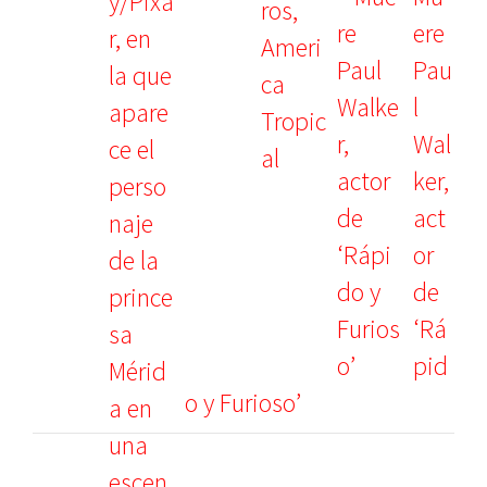
ere
Pau
l
Wal
ker,
act
or
de
‘Rá
pid
o y Furioso’